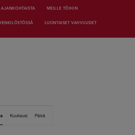
AJANKOHTAISTA
MEILLE TÖIHIN
HENKILÖSTÖSSÄ
LUONTAISET VAHVUUDET
Tapahtuma
ta
Kuukausi
Päivä
Views