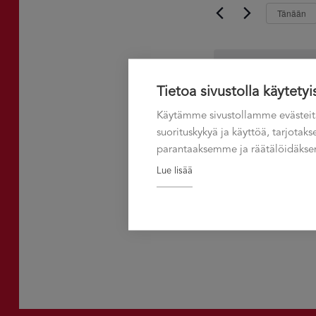
aja
Tänään
hakusanalla.
Näkymät
navigointi
Tietoa sivustolla käytetyi
Edelliset
Tapahtu
Käytämme sivustollamme evästeit
suorituskykyä ja käyttöä, tarjota
parantaaksemme ja räätälöidäksem
Lue lisää