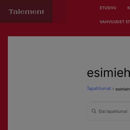
ETUSIVU
K
VAHVUUDET ST
esimie
esimieh
Tapahtumat
Tapahtumat
Tapahtumat
Syötä
hakusana.
Etsi
Etsi
Tapahtumat