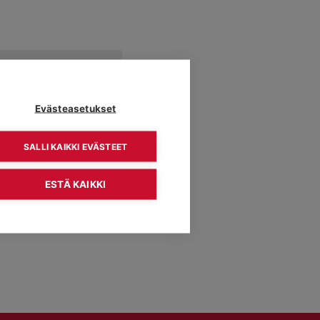
Navigation
Evästeasetukset
Seuraavat
Tapahtumat
SALLI KAIKKI EVÄSTEET
Tilaa kalenteriin
ESTÄ KAIKKI