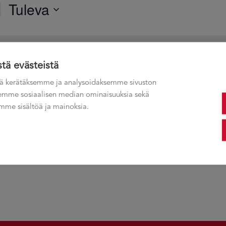
Tuleva
Valitse
päivä.
Ei tuloksia.
Notice
stä evästeistä
mat
ä kerätäksemme ja analysoidaksemme sivuston
ksemme sosiaalisen median ominaisuuksia sekä
me sisältöä ja mainoksia.