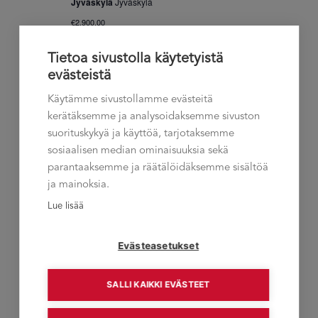
Jyväskylä
Jyväskylä
€2,900.00
29.01.2025 11:30
-
13.02.2025 16:00
Tietoa sivustolla käytetyistä
KE
29
evästeistä
®EMV Esimiesvalmennus Ylivieska
Ylivieska
Käytämme sivustollamme evästeitä
kerätäksemme ja analysoidaksemme sivuston
€2,900.00
suorituskykyä ja käyttöä, tarjotaksemme
sosiaalisen median ominaisuuksia sekä
helmikuu 2025
parantaaksemme ja räätälöidäksemme sisältöä
ja mainoksia.
25.02.2025 11:30
-
27.03.2025 16:00
TI
25
Lue lisää
®EMV Esimiesvalmennus Turku
Turku
Evästeasetukset
€2,900.00
SALLI KAIKKI EVÄSTEET
maaliskuu 2025