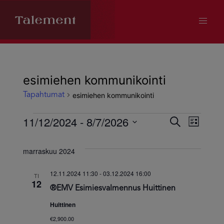
esimiehen kommunikointi
esimiehen kommunikointi
Tapahtumat
Tapahtumat
11/12/2024
 - 
8/7/2026
Tapahtum
Tapa
Etsi
Lista
Valitse
Views
Etsi
päivä.
marraskuu 2024
Navig
aja
12.11.2024 11:30
-
03.12.2024 16:00
TI
12
®EMV Esimiesvalmennus Huittinen
Näkymät
Huittinen
navigoint
€2,900.00