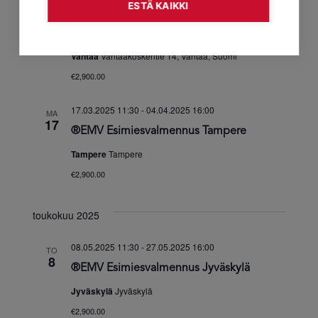
ESTÄ KAIKKI
04.03.2025 11:30
-
21.03.2025 16:00
TI
4
®EMV Esimiesvalmennus Vantaa
Vantaa
Vantaakoskentie 14, Vantaa, Suomi
€2,900.00
17.03.2025 11:30
-
04.04.2025 16:00
MA
17
®EMV Esimiesvalmennus Tampere
Tampere
Tampere
€2,900.00
toukokuu 2025
08.05.2025 11:30
-
27.05.2025 16:00
TO
8
®EMV Esimiesvalmennus Jyväskylä
Jyväskylä
Jyväskylä
€2,900.00