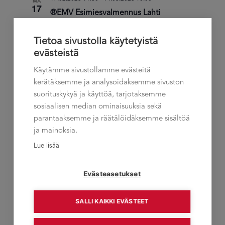
MA
17
®EMV Esimiesvalmennus Lahti
Lahti
Tietoa sivustolla käytetyistä
€2,900.00
evästeistä
25.02.2025 11:30
-
27.03.2025 16:00
TI
Käytämme sivustollamme evästeitä
25
®EMV Esimiesvalmennus Turku
kerätäksemme ja analysoidaksemme sivuston
suorituskykyä ja käyttöä, tarjotaksemme
Turku
sosiaalisen median ominaisuuksia sekä
€2,900.00
parantaaksemme ja räätälöidäksemme sisältöä
ja mainoksia.
maaliskuu 2025
Lue lisää
04.03.2025 11:30
-
21.03.2025 16:00
TI
4
Evästeasetukset
®EMV Esimiesvalmennus Vantaa
Vantaa
Vantaakoskentie 14, Vantaa, Suomi
SALLI KAIKKI EVÄSTEET
€2,900.00