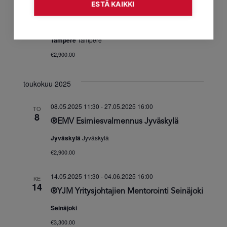
ESTÄ KAIKKI
17.03.2025 11:30
-
04.04.2025 16:00
MA
17
®EMV Esimiesvalmennus Tampere
Tampere
Tampere
€2,900.00
toukokuu 2025
08.05.2025 11:30
-
27.05.2025 16:00
TO
8
®EMV Esimiesvalmennus Jyväskylä
Jyväskylä
Jyväskylä
€2,900.00
14.05.2025 11:30
-
04.06.2025 16:00
KE
14
®YJM Yritysjohtajien Mentorointi Seinäjoki
Seinäjoki
€3,300.00