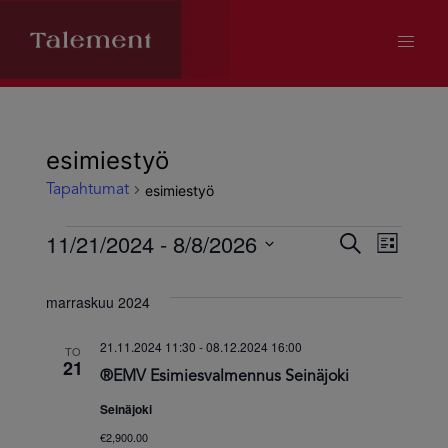
esimiestyö
esimiestyö
Tapahtumat
Tapahtumat
11/21/2024
 - 
8/8/2026
Tapahtum
Tapa
Etsi
Lista
Valitse
Views
Etsi
päivä.
marraskuu 2024
Navig
aja
21.11.2024 11:30
-
08.12.2024 16:00
TO
21
®EMV Esimiesvalmennus Seinäjoki
Näkymät
Seinäjoki
navigoint
€2,900.00