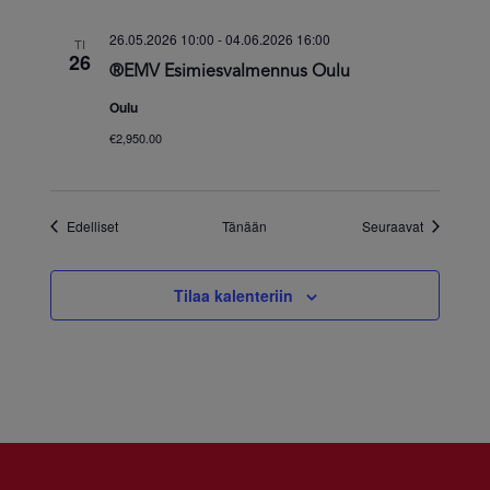
26.05.2026 10:00
-
04.06.2026 16:00
TI
26
®EMV Esimiesvalmennus Oulu
Oulu
€2,950.00
Tapahtumat
Tapahtuma
Edelliset
Tänään
Seuraavat
Tilaa kalenteriin