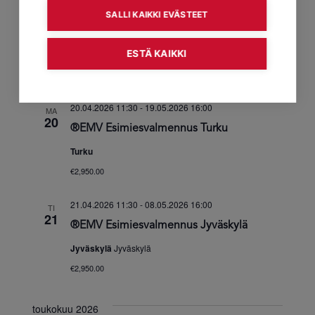
Lahti
SALLI KAIKKI EVÄSTEET
€2,950.00
ESTÄ KAIKKI
huhtikuu 2026
20.04.2026 11:30
-
19.05.2026 16:00
MA
20
®EMV Esimiesvalmennus Turku
Turku
€2,950.00
21.04.2026 11:30
-
08.05.2026 16:00
TI
21
®EMV Esimiesvalmennus Jyväskylä
Jyväskylä
Jyväskylä
€2,950.00
toukokuu 2026