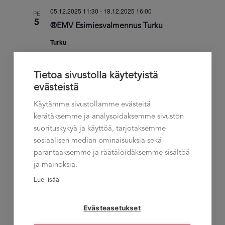
05.12.2025 11:30
-
18.12.2025 16:00
PE
5
®EMV Esimiesvalmennus Turku
Turku
€2,900.00
Tietoa sivustolla käytetyistä
tammikuu 2026
evästeistä
Käytämme sivustollamme evästeitä
07.01.2026 11:30
-
22.01.2026 16:00
KE
7
kerätäksemme ja analysoidaksemme sivuston
®EMV Esimiesvalmennus Vaasa
suorituskykyä ja käyttöä, tarjotaksemme
Vaasa
sosiaalisen median ominaisuuksia sekä
parantaaksemme ja räätälöidäksemme sisältöä
€2,950.00
ja mainoksia.
Lue lisää
helmikuu 2026
03.02.2026 11:30
-
19.02.2026 16:00
TI
Evästeasetukset
3
®EMV Esimiesvalmennus Lahti