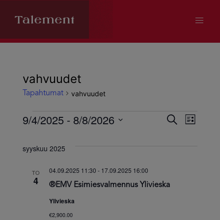
vahvuudet
vahvuudet
Tapahtumat
Tapahtumat
9/4/2025
 - 
8/8/2026
Tapahtum
Tapa
Etsi
Lista
Valitse
Views
Etsi
päivä.
syyskuu 2025
Navig
aja
04.09.2025 11:30
-
17.09.2025 16:00
TO
4
®EMV Esimiesvalmennus Ylivieska
Näkymät
Ylivieska
navigoint
€2,900.00