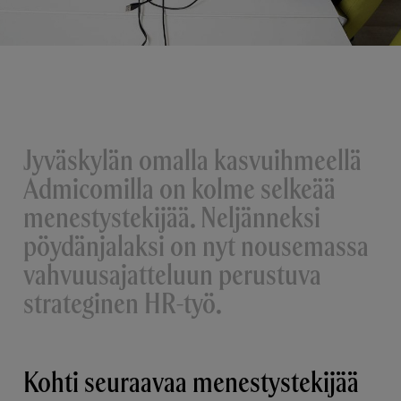
Jyväskylän omalla kasvuihmeellä
Admicomilla on kolme selkeää
menestystekijää. Neljänneksi
pöydänjalaksi on nyt nousemassa
vahvuusajatteluun perustuva
strateginen HR-työ.
Kohti seuraavaa menestystekijää