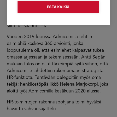
aikatauluihimme, Antti Seppä kertoo.
ESTÄ KAIKKI
– Esimiesvalmennuksesta tuli hyvät palautteet,
joten seuraava esimies lähetettiin koulutukseen, ja
siitä tuli säännöllistä.
Vuoden 2019 lopussa Admicomilla tehtiin
esimiehiä koskeva 360-arviointi, jonka
lopputulema oli, että esimiehet kaipaavat tukea
omassa arjessaan ja tekemisessään. Antti Sepän
mukaan tulos on ollut tärkeimpiä syitä siihen, että
Admicomille lähdettiin rakentamaan strategista
HR-funktiota. Tehtävään delegoitiin myös oma
tekijä; henkilöstöpäällikkö
Helena Marjokorpi
, joka
aloitti työt Admicomilla kesäkuun 2020 alussa.
HR-toimintojen rakennuspohjana toimi hyväksi
havaittu vahvuusajattelu.