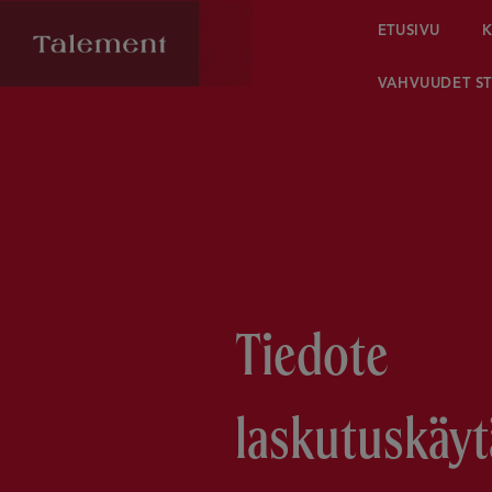
ETUSIVU
K
VAHVUUDET ST
Tiedote
laskutuskäy