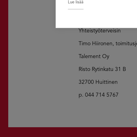
Lue lisää
osoitteeseen talement@t
Yhteistyöterveisin
Timo Hiironen, toimitusj
Talement Oy
Risto Rytinkatu 31 B
32700 Huittinen
p. 044 714 5767