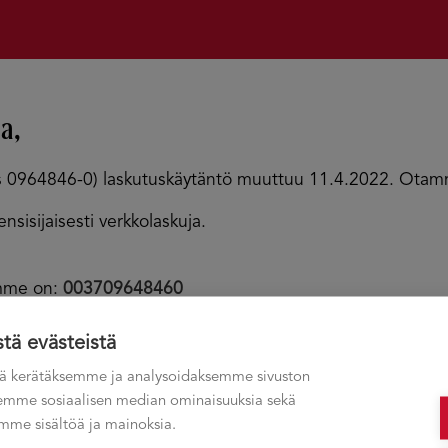
a,
s 0964846-0) laskutuskäytäntö muuttuu 11.4.2022. Otam
nsisijaisesti verkkolaskuja.
emme on:
003709648460
YFIHH
stä evästeistä
ä kerätäksemme ja analysoidaksemme sivuston
ksemme sosiaalisen median ominaisuuksia sekä
me sisältöä ja mainoksia.
mään verkkolaskuja, voitte lähettää laskun sähköpostitse l