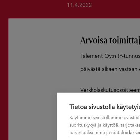
11.4.2022
Arvoisa toimittaj
Talement Oy:n (Y-tunnu
päivästä alkaen vastaan e
Verkkolaskutusosoitte
Operaattoritunnus:
OKO
Tietoa sivustolla käytetyi
Välittäjä:
Maventa
Käytämme sivustollamme evästeit
suorituskykyä ja käyttöä, tarjota
parantaaksemme ja räätälöidäksem
Mikäli ette pysty lähettä