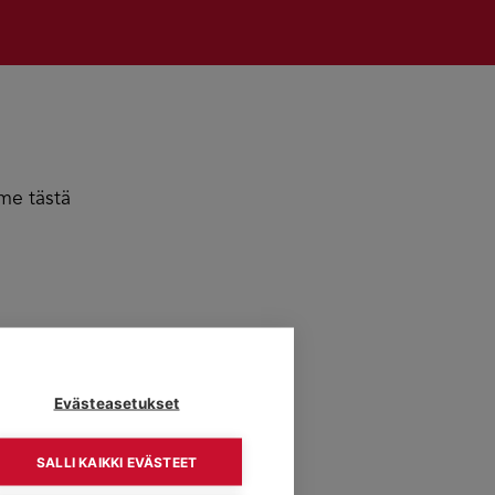
me tästä
Evästeasetukset
SALLI KAIKKI EVÄSTEET
iitteineen