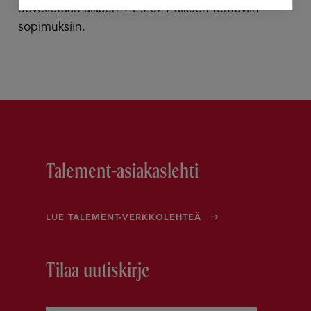
Sovelletaan alkaen 1.2.2021 alkaen tehtäviin
sopimuksiin.
Talement-asiakaslehti
LUE TALEMENT-VERKKOLEHTEÄ
Tilaa uutiskirje