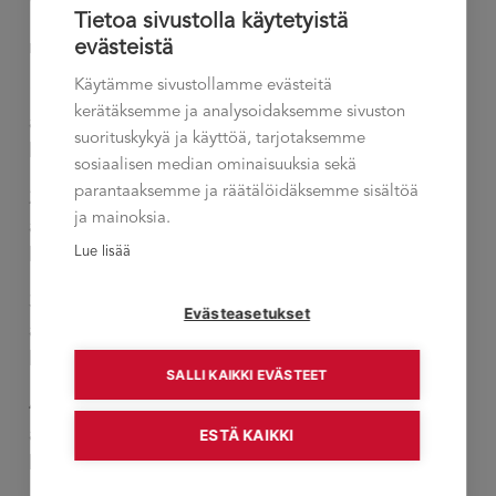
velvollinen
Tietoa sivustolla käytetyistä
evästeistä
maksamaan koulutuksen hinnasta seuraavasti:
Käytämme sivustollamme evästeitä
1. Peruutus alle 3 viikkoa koulutuksen
kerätäksemme ja analysoidaksemme sivuston
alkamispäivästä, laskutetaan 25 % koulutuksen
suorituskykyä ja käyttöä, tarjotaksemme
hinnasta.
sosiaalisen median ominaisuuksia sekä
parantaaksemme ja räätälöidäksemme sisältöä
2. Peruutus alle 2 viikkoa koulutuksen
ja mainoksia.
alkamispäivästä, laskutetaan 50 % koulutuksen
Lue lisää
hinnasta.
3. Peruutus alle 1 viikko koulutuksen
Evästeasetukset
alkamispäivästä, laskutetaan 75 % koulutuksen
hinnasta.
SALLI KAIKKI EVÄSTEET
4. Peruutus alle 72 tuntia ennen koulutuksen
alkamisajankohtaa, laskutetaan 100 % koulutuksen
ESTÄ KAIKKI
hinnasta.