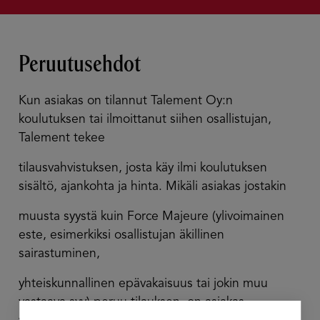
Peruutusehdot
Kun asiakas on tilannut Talement Oy:n
koulutuksen tai ilmoittanut siihen osallistujan,
Talement tekee
tilausvahvistuksen, josta käy ilmi koulutuksen
sisältö, ajankohta ja hinta. Mikäli asiakas jostakin
muusta syystä kuin Force Majeure (ylivoimainen
este, esimerkiksi osallistujan äkillinen
sairastuminen,
yhteiskunnallinen epävakaisuus tai jokin muu
vastaava syy) peruu tilauksen, on asiakas