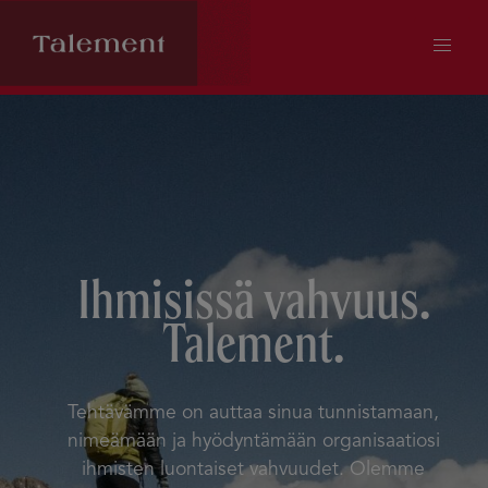
Ihmisissä vahvuus.
Talement.
Tehtävämme on auttaa sinua tunnistamaan,
nimeämään ja hyödyntämään organisaatiosi
ihmisten luontaiset vahvuudet. Olemme