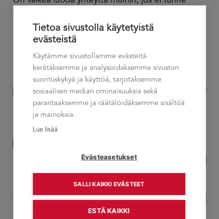
On vaikea luoda yhteyttä muihin, jos ei tunne
itseään...
Tietoa sivustolla käytetyistä
evästeistä
LUE LISÄÄ
Käytämme sivustollamme evästeitä
kerätäksemme ja analysoidaksemme sivuston
suorituskykyä ja käyttöä, tarjotaksemme
sosiaalisen median ominaisuuksia sekä
parantaaksemme ja räätälöidäksemme sisältöä
ja mainoksia.
Lue lisää
Evästeasetukset
SALLI KAIKKI EVÄSTEET
ESTÄ KAIKKI