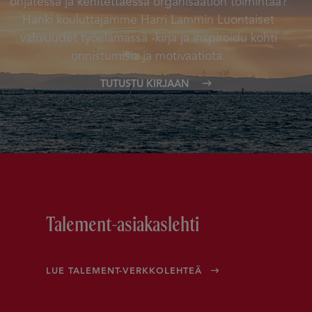
ohjatessa ja kehitettäessä organisaation toimintaa?
Hanki kouluttajamme Harri Lammin Luontaiset
vahvuudet työelämässä -kirja ja inspiroidu kohti
onnistumisia ja motivaatiota.
TUTUSTU KIRJAAN
Talement-asiakaslehti
LUE TALEMENT-VERKKOLEHTEÄ