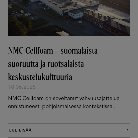
NMC Cellfoam – suomalaista
suoruutta ja ­ruotsalaista
keskustelukulttuuria
18.06.2025
NMC Cellfoam on soveltanut vahvuusajattelua
onnistuneesti pohjoismaisessa kontekstissa..
LUE LISÄÄ