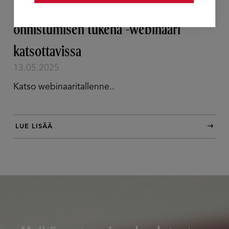
Luontaiset vahvuudet työssä
onnistumisen tukena -webinaari
katsottavissa
13.05.2025
Katso webinaaritallenne..
LUE LISÄÄ