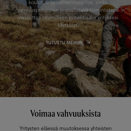
koulutus- ja valmennusyritys, jonka
vahvuuspohjainen ja osallistava toimintatapa
vapauttaa inhimillisen potentiaalin yrityksesi
käyttöön.
TUTUSTU MEIHIN
Voimaa vahvuuksista
Yritysten eläessä muutoksessa yhteisten