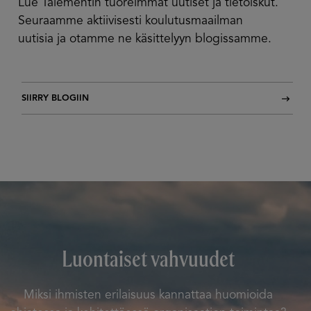
Lue Talementin tuoreimmat uutiset ja tietoiskut.
Seuraamme aktiivisesti koulutusmaailman
uutisia ja otamme ne käsittelyyn blogissamme.
SIIRRY BLOGIIN
Luontaiset vahvuudet
Miksi ihmisten erilaisuus kannattaa huomioida