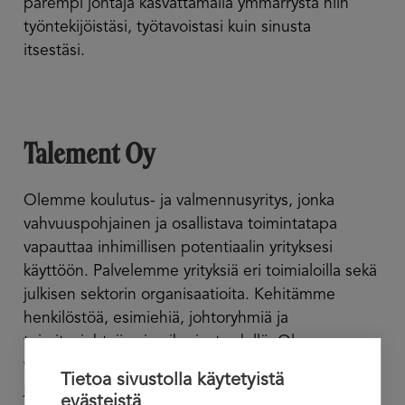
parempi johtaja kasvattamalla ymmärrystä niin
työntekijöistäsi, työtavoistasi kuin sinusta
itsestäsi.
Talement Oy
Olemme koulutus- ja valmennusyritys, jonka
vahvuuspohjainen ja osallistava toimintatapa
vapauttaa inhimillisen potentiaalin yrityksesi
käyttöön. Palvelemme yrityksiä eri toimialoilla sekä
julkisen sektorin organisaatioita. Kehitämme
henkilöstöä, esimiehiä, johtoryhmiä ja
toimitusjohtajia aina ihmiset edellä. Olemme
vahvuuspohjaisen ja osallistavan esimies- ja
Tietoa sivustolla käytetyistä
johtamiskoulutuksen kokenut asiantuntija.
evästeistä