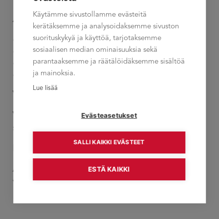
Käytämme sivustollamme evästeitä
Arvomme
kerätäksemme ja analysoidaksemme sivuston
suorituskykyä ja käyttöä, tarjotaksemme
Osallistaminen
sosiaalisen median ominaisuuksia sekä
Kohtaaminen ja arvostus
parantaaksemme ja räätälöidäksemme sisältöä
Jalat maassa
ja mainoksia.
Asiakas yksilönä
Lue lisää
Visiomme
Evästeasetukset
Vahvuusajattelu on pysyvä voimavara
suomalaisessa työelämässä
SALLI KAIKKI EVÄSTEET
Missiomme
ESTÄ KAIKKI
Autamme yrityksiä menestymään kehittämällä
vahvuuspohjaisia organisaatioita