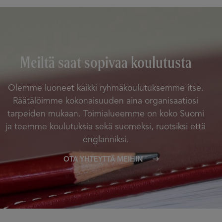
Meiltä saat sopivaa koulutusta
Olemme luoneet kaikki ryhmäkoulutuksemme itse.
Räätälöimme kokonaisuuden aina organisaatiosi
tarpeiden mukaan. Toimialueemme on koko Suomi
ja teemme koulutuksia sekä suomeksi, ruotsiksi että
englanniksi.
OTA YHTEYTTÄ MEIHIN