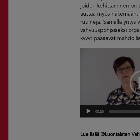
joiden kehittäminen on t
auttaa myös näkemään, m
rutiineja. Samalla yritys 
vahvuuspohjaiseksi organi
kyvyt pääsevät mahdollis
Videotoistin
00:00
Lue lisää ®Luontaisten Vah