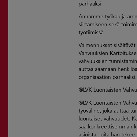
parhaaksi.
Annamme työkaluja amma
siirtämiseen sekä toimi
työtiimissä.
Valmennukset sisältävä
Vahvuuksien Kartoitukse
vahvuuksien tunnistami
auttaa saamaan henkilös
organisaation parhaaksi.
®LVK Luontaisten Vahvu
®LVK Luontaisten Vahvu
työväline, joka auttaa t
luontaiset vahvuudet. Ka
saa konkreettisemman kä
asioista, joita hän tekee