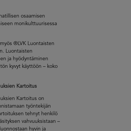
tillisen osaamisen
miseen monikulttuurisessa
t myös ®LVK Luontaisten
n. Luontaisten
nen ja hyödyntäminen
tön kyvyt käyttöön – koko
uksien Kartoitus
uksien Kartoitus on
unnistamaan työntekijän
rtoituksen tehnyt henkilö
sityksen vahvuuksistaan –
 luonnostaan hyvin ja