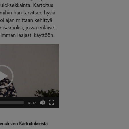
uloksekkainta. Kartoitus
ihin hän tarvitsee hyviä
voi ajan mittaan kehittyä
saatioksi, jossa erilaiset
imman laajasti käyttöön.
01:12
vuuksien Kartoituksesta