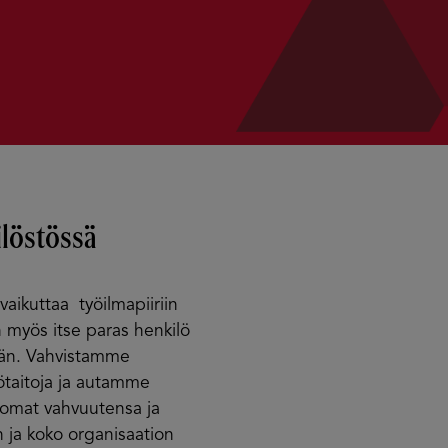
löstössä
vaikuttaa työilmapiiriin
 myös itse paras henkilö
ään. Vahvistamme
ötaitoja ja autamme
 omat vahvuutensa ja
 ja koko organisaation