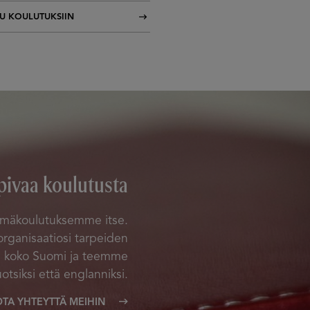
U KOULUTUKSIIN
pivaa koulutusta
hmäkoulutuksemme itse.
rganisaatiosi tarpeiden
 koko Suomi ja teemme
otsiksi että englanniksi.
OTA YHTEYTTÄ MEIHIN