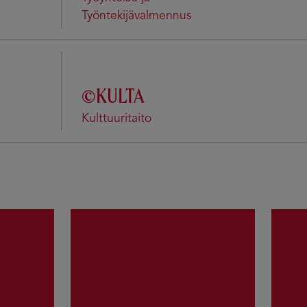
Työntekijävalmennus
©KULTA
Kulttuuritaito