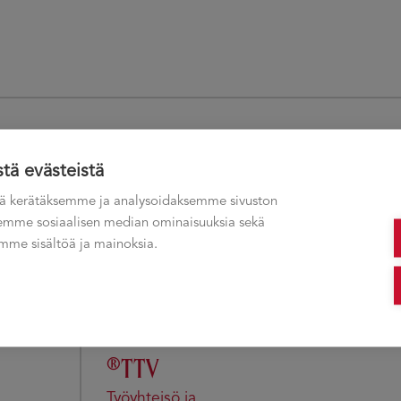
 KOULUTUKSET
stä evästeistä
ä kerätäksemme ja analysoidaksemme sivuston
ksemme sosiaalisen median ominaisuuksia sekä
®OSM
me sisältöä ja mainoksia.
Osaamisen Siirtäminen
Mentoroinnilla
®TTV
Työyhteisö ja