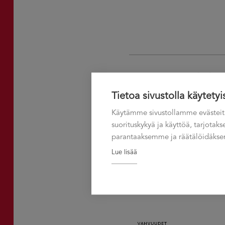
VAHVUUDET HENKILÖSTÖSSÄ
Tietoa sivustolla käytetyi
Käytämme sivustollamme evästeit
suorituskykyä ja käyttöä, tarjota
parantaaksemme ja räätälöidäksem
Lue lisää