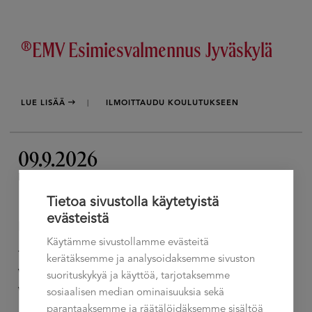
®EMV Esimiesvalmennus Jyväskylä
LUE LISÄÄ
ILMOITTAUDU KOULUTUKSEEN
09.9.2026
KESKIVIIKKO
Tietoa sivustolla käytetyistä
evästeistä
Klo 11:30 - 16:00
Käytämme sivustollamme evästeitä
Talement Oy
kerätäksemme ja analysoidaksemme sivuston
Vantaakoskentie 14
suorituskykyä ja käyttöä, tarjotaksemme
Vantaa
sosiaalisen median ominaisuuksia sekä
parantaaksemme ja räätälöidäksemme sisältöä