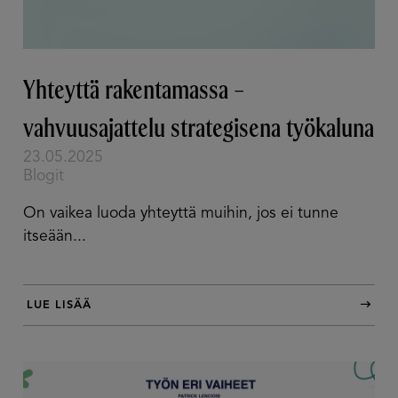
Yhteyttä rakentamassa –
vahvuusajattelu strategisena työkaluna
23.05.2025
Blogit
On vaikea luoda yhteyttä muihin, jos ei tunne
itseään...
LUE LISÄÄ