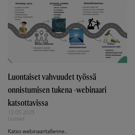
Luontaiset vahvuudet työssä
onnistumisen tukena -webinaari
katsottavissa
13.05.2025
Uutiset
Katso webinaaritallenne..