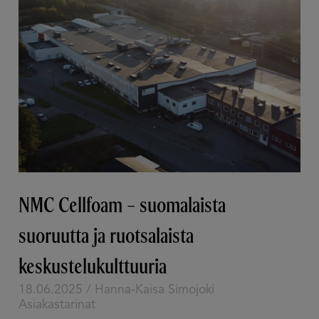
NMC Cellfoam – suomalaista
suoruutta ja ­ruotsalaista
keskustelukulttuuria
18.06.2025 / Hanna-Kaisa Simojoki
Asiakastarinat