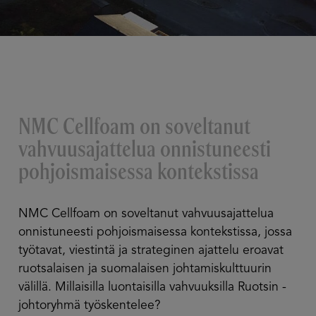
NMC Cellfoam on soveltanut
vahvuusajattelua onnistuneesti
pohjoismaisessa kontekstissa
NMC Cellfoam on soveltanut vahvuusajattelua
onnistuneesti ­pohjoismaisessa kontekstissa, jossa
työtavat, viestintä ja strateginen ­ajattelu eroavat
ruotsalaisen ja suomalaisen johtamiskulttuurin
välillä. Millaisilla luontaisilla ­vahvuuksilla Ruotsin ­
johtoryhmä työskentelee?