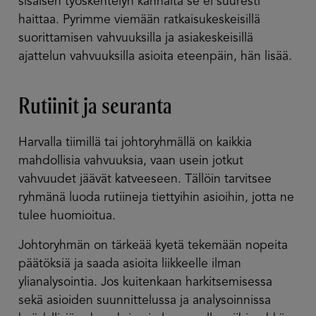
sisäisen työskentelyn kannalta se ei suuresti
haittaa. Pyrimme viemään ratkaisukeskeisillä
suorittamisen vahvuuksilla ja asiakeskeisillä
ajattelun vahvuuksilla asioita eteenpäin, hän lisää.
Rutiinit ja seuranta
Harvalla tiimillä tai johtoryhmällä on kaikkia
mahdollisia vahvuuksia, vaan usein jotkut
vahvuudet jäävät katveeseen. Tällöin tarvitsee
ryhmänä luoda rutiineja tiettyihin asioihin, jotta ne
tulee huomioitua.
Johtoryhmän on tärkeää kyetä tekemään nopeita
päätöksiä ja saada asioita liikkeelle ilman
ylianalysointia. Jos kuitenkaan harkitsemisessa
sekä asioiden suunnittelussa ja analysoinnissa