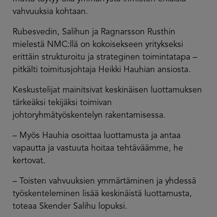
vahvuuksia kohtaan.
Rubesvedin, Salihun ja Ragnarsson Rusthin
mielestä NMC:llä on kokoisekseen yritykseksi
erittäin strukturoitu ja strateginen toimintatapa –
pitkälti toimitusjohtaja Heikki ­Hauhian ansiosta.
Keskustelijat mainitsivat keskinäisen luottamuksen
tärkeäksi tekijäksi toimivan
johtoryhmätyöskentelyn rakentamisessa.
– Myös Hauhia osoittaa luottamusta ja antaa
vapautta ja vastuuta hoitaa tehtäväämme, he
kertovat.
– Toisten vahvuuksien ymmärtäminen ja yhdessä
työskenteleminen lisää keskinäistä luottamusta,
toteaa Skender Salihu lopuksi.