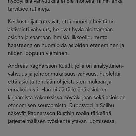
hyödyllisiä vahvuuksia ei ole monella, niihin ehkä
tarvitsee rutiineja.
Keskustelijat toteavat, että monella heistä on
aktivointi-vahvuus, he ovat hyviä aloittamaan
asioita ja saamaan ihmisiä liikkeelle, mutta
haasteena on huomioida asioiden eteneminen ja
niiden loppuun vieminen.
Andreas Ragnarsson Rusth, jolla on analyyttinen-
vahvuus ja johdonmukaisuus-vahvuus, huolehtii,
että asioita tehdään ohjeistusten mukaan ja
ennakoidusti. Hän pitää tärkeänä asioiden
kirjaamista kokouksissa pöytäkirjaan sekä asioiden
etenemisen seuraamista. Rubesved ja Salihu
näkevät Ragnarsson Rusthin roolin tärkeänä
järjestelmällisen työskentelytavan luomisessa.