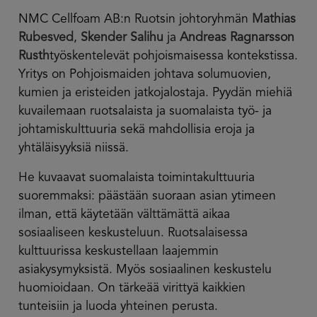
NMC Cellfoam AB:n Ruotsin johtoryhmän
Mathias
Rubesved
,
Skender Salihu
ja
Andreas Ragnarsson
Rusth
työskentelevät pohjoismaisessa kontekstissa.
Yritys on Pohjoismaiden johtava solumuovien,
kumien ja eristeiden jatkojalostaja. Pyydän miehiä
kuvailemaan ruotsalaista ja suomalaista työ- ja
johtamiskulttuuria sekä mahdollisia eroja ja
yhtäläisyyksiä niissä.
He kuvaavat suomalaista toimintakulttuuria
suoremmaksi: päästään suoraan asian ytimeen
ilman, että käytetään välttämättä aikaa
sosiaaliseen keskusteluun. Ruotsalaisessa
kulttuurissa keskustellaan laajemmin
asiakysymyksistä. Myös sosiaalinen keskustelu
huomioidaan. On tärkeää virittyä kaikkien
tunteisiin ja luoda yhteinen perusta.