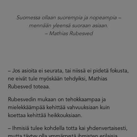
Suomessa ollaan suorempia ja nopeampia –
mennään yleensä suoraan asiaan.
– Mathias Rubesved
– Jos asioita ei seurata, tai niissä ei pidetä fokusta,
ne eivät tule myöskään tehdyiksi, Mathias
Rubesved toteaa.
Rubesvedin mukaan on tehokkaampaa ja
mielekkäämpää kehittää vahvuuksiaan kuin
koettaa kehittää heikkouksiaan.
– Ihmisiä tulee kohdella totta kai yhdenvertaisesti,
mutta täytyy olla ymmärrystä ihmisten erilaisia