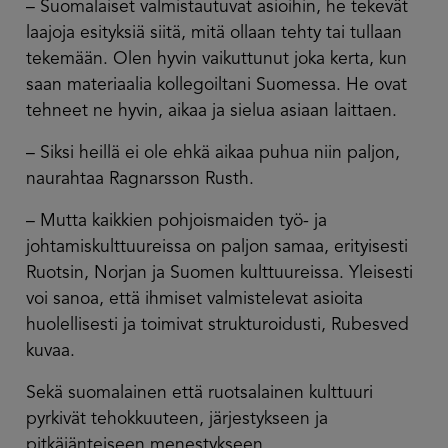
– Suomalaiset valmistautuvat asioihin, he tekevät
laajoja esityksiä siitä, mitä ollaan tehty tai tullaan
tekemään. Olen hyvin vaikuttunut joka kerta, kun
saan materiaalia kollegoiltani Suomessa. He ovat
tehneet ne hyvin, aikaa ja sielua asiaan laittaen.
– Siksi heillä ei ole ehkä aikaa puhua niin paljon,
naurahtaa Ragnarsson Rusth.
– Mutta kaikkien pohjoismaiden työ- ja
johtamiskulttuureissa on paljon samaa, erityisesti
Ruotsin, Norjan ja Suomen kulttuureissa. Yleisesti
voi sanoa, että ihmiset valmistelevat asioita
huolellisesti ja toimivat strukturoidusti, Rubesved
kuvaa.
Sekä suomalainen että ruotsalainen kulttuuri
pyrkivät tehokkuuteen, järjestykseen ja
pitkäjänteiseen menestykseen.