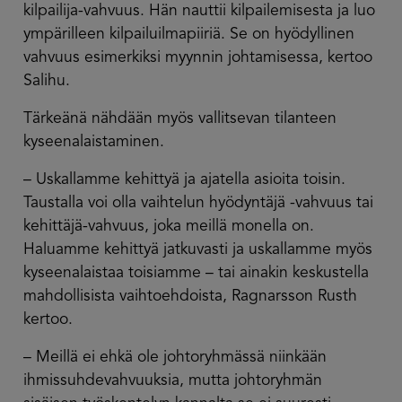
kilpailija-vahvuus. Hän nauttii kilpailemisesta ja luo
ympärilleen kilpailuilmapiiriä. Se on hyödyllinen
vahvuus esimerkiksi myynnin johtamisessa, kertoo
Salihu.
Tärkeänä nähdään myös vallitsevan tilanteen
kyseenalaistaminen.
– Uskallamme kehittyä ja ajatella asioita toisin.
Taustalla voi olla vaihtelun hyödyntäjä -vahvuus tai
kehittäjä-vahvuus, joka meillä monella on.
Haluamme kehittyä jatkuvasti ja uskallamme myös
kyseenalaistaa toisiamme – tai ainakin keskustella
mahdollisista vaihtoehdoista, Ragnarsson Rusth
kertoo.
– Meillä ei ehkä ole johtoryhmässä niinkään
ihmissuhdevahvuuksia, mutta johtoryhmän