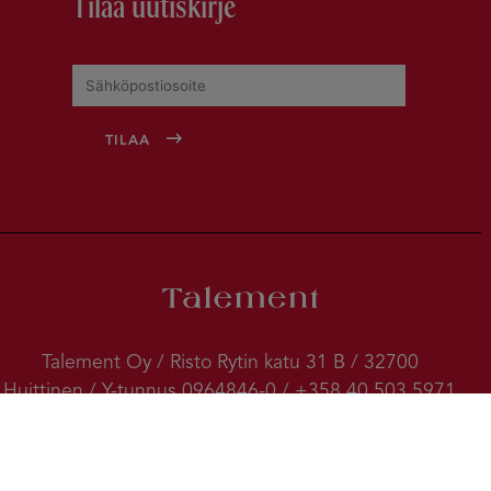
Tilaa uutiskirje
Talement Oy / Risto Rytin katu 31 B / 32700
Huittinen / Y-tunnus 0964846-0 / +358 40 503 5971
/
/
/
talement(at)talement.fi
Tietosuojaseloste
/
Laskutuskäytäntö
Peruutusehdot