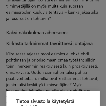
tai asiantuntijan roolista esimiehen rooliin? Monilla
tiiminvetäjillä on myös muita kuin suoraan
esimiesrooliin kuuluvia tehtäviä – kuinka jakaa aika
ja resurssit eri tehtäviin?
Kaksi näkökulmaa aiheeseen:
Kirkasta tärkeimmät tavoitteesi johtajana
Kiireisessä arjessa moni esimies ei ehkä ehdi
pohtimaan ja priorisoimaan omaa työtään; silloin
toimii herkemmin reaktiivisesti kuin proaktiivisesti,
ennakoivasti. Uuden esimiehen tulisi pohtia
päätavoitteitaan: mitkä ovat kriittisimmät tehtävät,
joihin tulisi keskittyä tiiminvetäjänä? Myös
kokeneiden johtajien on aika ajoin pohdittava
tavoitteitaan uudelleen; organisaation painopiste
Tietoa sivustolla käytetyistä
voi muuttua, toimintaympäristö voi muuttua,