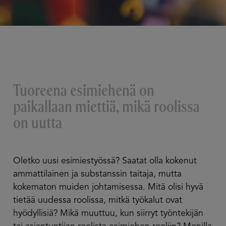
Tuoreena esimiehenä on
paikallaan miettiä, mikä roolissa
on uutta
Oletko uusi esimiestyössä? Saatat olla kokenut
ammattilainen ja substanssin taitaja, mutta
kokematon muiden johtamisessa. Mitä olisi hyvä
tietää uudessa roolissa, mitkä työkalut ovat
hyödyllisiä? Mikä muuttuu, kun siirryt työntekijän