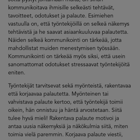
kommunikoitava ihmisille selkeästi tehtävät,
tavoitteet, odotukset ​​ja palaute. Esimiehen
vastuulla on, että työntekijöillä on selkeä näkemys
tehtävistä ja he saavat asiaankuuluvaa palautetta.
Näiden selkeä kommunikointi on tärkeää, jotta
mahdollistat muiden menestymisen työssään.
Kommunikointi on tärkeää myös siksi, että usein
sanomattomat odotukset stressaavat työntekijöitä
eniten.
Työntekijät tarvitsevat sekä myönteistä, rakentavaa
että korjaavaa palautetta. Myönteinen tai
vahvistava palaute kertoo, että työntekijä toimii
oikein, hän onnistuu ja häntä arvostetaan. Siitä
tulee hyvä mieli! Rakentava palaute motivoi ja
antaa uusia näkemyksiä ja näkökulmia siitä, miten
toimia vielä paremmin. Korjaava palaute viestii,