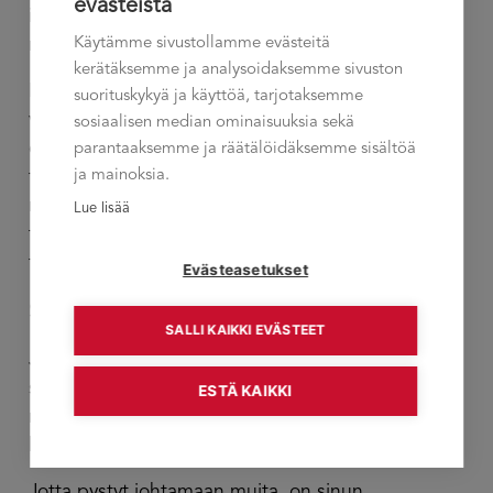
evästeistä
ihmiset ja heidän tilanteensa tai resurssit voivat
Käytämme sivustollamme evästeitä
muuttua.
kerätäksemme ja analysoidaksemme sivuston
Menestyäksesi lähijohtajana ensimmäinen – ja
suorituskykyä ja käyttöä, tarjotaksemme
välttämätön edellytys – on, että sinulla ja omalla
sosiaalisen median ominaisuuksia sekä
esimiehelläsi on sama näkemys roolistasi ja
parantaaksemme ja räätälöidäksemme sisältöä
ja mainoksia.
tehtävistäsi. Tarvitset tätä tukea, jotta sinulla on
myös organisaation strategian kannalta oikeat
Lue lisää
tavoitteet ja teet oikeita asioita saavuttaaksesi
tavoitteesi.
Evästeasetukset
Selkiytä kaksisuuntaista viestintää
SALLI KAIKKI EVÄSTEET
Jos siirtyy esimieheksi tiimin jäsenestä tai
suorittavasta työstä, on tärkeää miettiä, mikä on
ESTÄ KAIKKI
muuttunut; mikä on roolisi, suhteesi muihin ja
kommunikaatio muiden kanssa.
Jotta pystyt johtamaan muita, on sinun