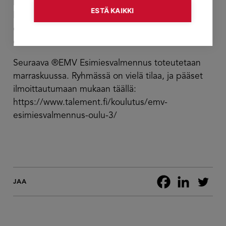
kommunikointia, osaamisen siirtämistä ja tietenkin
ESTÄ KAIKKI
luontaisia vahvuuksia, ja sitä, miten hyvinkin
erilaisilla vahvuuksilla voi tehdä esimiestyötä
onnistuneesti.
Seuraava ®EMV Esimiesvalmennus toteutetaan
marraskuussa. Ryhmässä on vielä tilaa, ja pääset
ilmoittautumaan mukaan täällä:
https://www.talement.fi/koulutus/emv-
esimiesvalmennus-oulu-3/
JAA