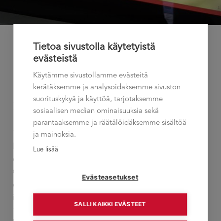
Tietoa sivustolla käytetyistä
evästeistä
Käytämme sivustollamme evästeitä
Pienryhmävalmennuksiin pääsee
kerätäksemme ja analysoidaksemme sivuston
nyt myös Oulussa
suorituskykyä ja käyttöä, tarjotaksemme
sosiaalisen median ominaisuuksia sekä
parantaaksemme ja räätälöidäksemme sisältöä
Talementin ensimmäinen ®EMV
ja mainoksia.
Esimiesvalmennus on alkanut Oulussa. Ryhmässä
Lue lisää
on viisi osallistujaa eri yrityksistä. Kuten kaikissa
®EMV-valmennuksissa, ryhmässä pohditaan
Evästeasetukset
esimiestyön oleellisia asioita, mm., sitä, miten eri
ihmisiä ja tilanteita johdetaan, tehtävien,
SALLI KAIKKI EVÄSTEET
tavoitteiden, odotusten ja palautteen