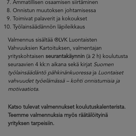
Ammatillisen osaamisen siirtäminen
Onnistun muutoksen johtamisessa
Toimivat palaverit ja kokoukset
Työlainsäädännön läpileikkaus
Valmennus sisältää ®LVK Luontaisten
Vahvuuksien Kartoituksen, valmentajan
yrityskohtaisen
seurantakäynnin
(à 2 h) koulutusta
seuraavien 4 kk:n aikana sekä kirjat
Suomen
työlainsäädäntö pähkinänkuoressa
ja
Luontaiset
vahvuudet työelämässä – kohti onnistumisia ja
motivaatiota
.
Katso tulevat valmennukset koulutuskalenterista.
Teemme valmennuksia myös räätälöityinä
yrityksen tarpeisiin.