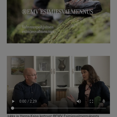
Jukka ja Hanna-Kaisa kertovat ®EMV Esimiesvalmennuksesta