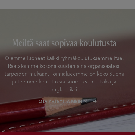
Meiltä saat sopivaa koulutusta
Olemme luoneet kaikki ryhmäkoulutuksemme itse.
Räätälöimme kokonaisuuden aina organisaatiosi
tarpeiden mukaan. Toimialueemme on koko Suomi
ja teemme koulutuksia suomeksi, ruotsiksi ja
englanniksi.
OTA YHTEYTTÄ MEIHIN