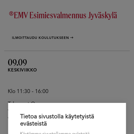
®EMV Esimiesvalmennus Jyväskylä
ILMOITTAUDU KOULUTUKSEEN
09.09
KESKIVIIKKO
Klo 11:30 - 16:00
Talement Oy
Vantaakoskentie 14
Tietoa sivustolla käytetyistä
Vantaa
evästeistä