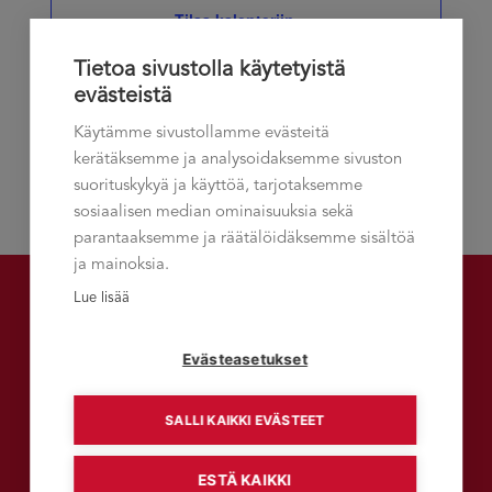
Tilaa kalenteriin
Näkymät
Tietoa sivustolla käytetyistä
navigoint
evästeistä
Käytämme sivustollamme evästeitä
kerätäksemme ja analysoidaksemme sivuston
suorituskykyä ja käyttöä, tarjotaksemme
sosiaalisen median ominaisuuksia sekä
parantaaksemme ja räätälöidäksemme sisältöä
ja mainoksia.
Lue lisää
Talement-asiakaslehti
Evästeasetukset
SALLI KAIKKI EVÄSTEET
LUE TALEMENT-VERKKOLEHTEÄ
ESTÄ KAIKKI