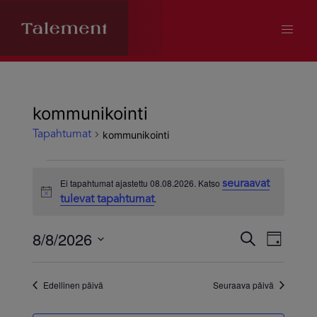
kommunikointi
kommunikointi
Tapahtumat
Tapahtumat
Ei tapahtumat ajastettu 08.08.2026. Katso
seuraavat
Notice
.
tulevat tapahtumat
for
8/8/2026
08.08.2026
Tapahtum
Tapa
Etsi
Päivä
Valitse
Views
Etsi
päivä.
Edellinen päivä
Seuraava päivä
Navig
aja