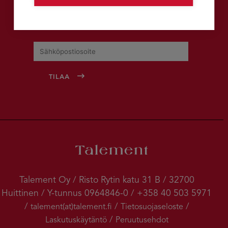
Tilaa uutiskirje
Talement Oy / Risto Rytin katu 31 B / 32700
Huittinen / Y-tunnus 0964846-0 / +358 40 503 5971
/
/
/
talement(at)talement.fi
Tietosuojaseloste
/
Laskutuskäytäntö
Peruutusehdot