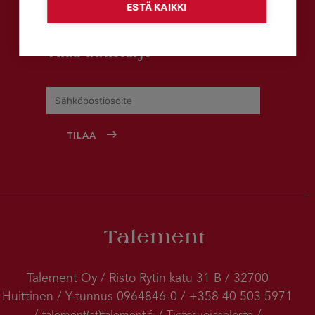
ESTÄ KAIKKI
Tilaa uutiskirje
Talement Oy / Risto Rytin katu 31 B / 32700
Huittinen / Y-tunnus 0964846-0 / +358 40 503 5971