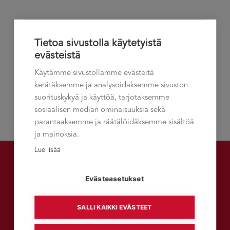
Tänään
Seuraavat
Tapahtumat
Edelliset
Tietoa sivustolla käytetyistä
Tapahtumat
evästeistä
Tilaa kalenteriin
Käytämme sivustollamme evästeitä
kerätäksemme ja analysoidaksemme sivuston
suorituskykyä ja käyttöä, tarjotaksemme
sosiaalisen median ominaisuuksia sekä
parantaaksemme ja räätälöidäksemme sisältöä
ja mainoksia.
Lue lisää
Evästeasetukset
Talement-asiakaslehti
SALLI KAIKKI EVÄSTEET
LUE TALEMENT-VERKKOLEHTEÄ