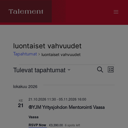
luontaiset vahvuudet
luontaiset vahvuudet
Tapahtumat
Tapahtumat
Tulevat tapahtumat
Tapahtum
Tapa
Etsi
Lista
Valitse
Views
Etsi
päivä.
lokakuu 2026
Navig
aja
21.10.2026 11:30
-
05.11.2026 16:00
KE
21
®YJM Yritysjohdon Mentorointi Vaasa
Näkymät
Vaasa
navigoint
RSVP Now
€3,390.00
6 spots left