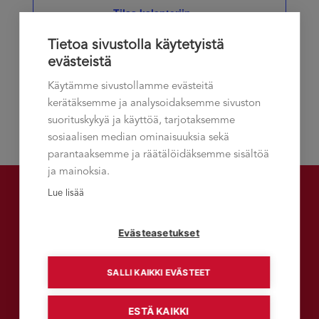
Tilaa kalenteriin
Näkymät
Tietoa sivustolla käytetyistä
navigoint
evästeistä
Käytämme sivustollamme evästeitä
kerätäksemme ja analysoidaksemme sivuston
suorituskykyä ja käyttöä, tarjotaksemme
sosiaalisen median ominaisuuksia sekä
parantaaksemme ja räätälöidäksemme sisältöä
ja mainoksia.
Lue lisää
Talement-asiakaslehti
Evästeasetukset
SALLI KAIKKI EVÄSTEET
LUE TALEMENT-VERKKOLEHTEÄ
ESTÄ KAIKKI