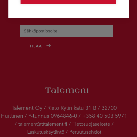
Tilaa uutiskirje
Talement Oy / Risto Rytin katu 31 B / 32700
Huittinen / Y-tunnus 0964846-0 / +358 40 503 5971
/
/
/
talement(at)talement.fi
Tietosuojaseloste
/
Laskutuskäytäntö
Peruutusehdot