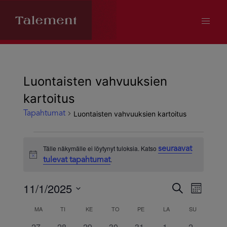
Luontaisten vahvuuksien
kartoitus
Luontaisten vahvuuksien kartoitus
Tapahtumat
Tapahtumat
Tälle näkymälle ei löytynyt tuloksia. Katso
seuraavat
Notice
.
tulevat tapahtumat
11/1/2025
Tapahtum
Tapa
Etsi
Kuukausi
Valitse
Views
MA
MAANANTAI
TI
TIISTAI
KE
KESKIVIIKKO
TO
TORSTAI
PE
PERJANTAI
LA
LAUANTAI
SU
SUNNUNTA
Kalenteri
Etsi
päivä.
0
0
0
0
0
0
0
27
28
29
30
31
1
2