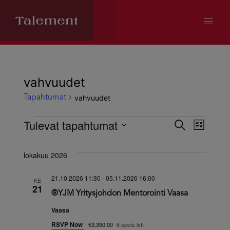
vahvuudet
vahvuudet
Tapahtumat
Tapahtumat
Tulevat tapahtumat
Tapahtum
Tapa
Etsi
Lista
Valitse
Views
Etsi
päivä.
lokakuu 2026
Navig
aja
21.10.2026 11:30
-
05.11.2026 16:00
KE
21
®YJM Yritysjohdon Mentorointi Vaasa
Näkymät
Vaasa
navigoint
RSVP Now
€3,390.00
6 spots left