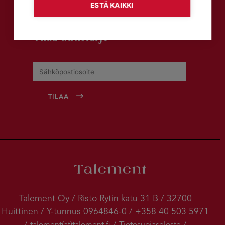
ESTÄ KAIKKI
Tilaa uutiskirje
Talement Oy / Risto Rytin katu 31 B / 32700
Huittinen / Y-tunnus 0964846-0 / +358 40 503 5971