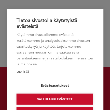
Tänään
Seuraavat
Tapahtumat
Edelliset
Tietoa sivustolla käytetyistä
Tapahtumat
evästeistä
Tilaa kalenteriin
Käytämme sivustollamme evästeitä
kerätäksemme ja analysoidaksemme sivuston
suorituskykyä ja käyttöä, tarjotaksemme
sosiaalisen median ominaisuuksia sekä
parantaaksemme ja räätälöidäksemme sisältöä
ja mainoksia.
Lue lisää
Evästeasetukset
Talement-asiakaslehti
SALLI KAIKKI EVÄSTEET
LUE TALEMENT-VERKKOLEHTEÄ