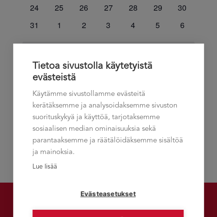
tapahtumat
tapahtumat
tapahtumat
tapahtumat
tapahtumat
tapahtumat
tapahtumat
0
0
0
0
0
0
0
24
25
26
27
28
29
30
tapahtumat
tapahtumat
tapahtumat
tapahtumat
tapahtumat
tapahtumat
tapahtumat
0
0
0
0
0
0
0
31
1
2
3
4
5
6
tapahtumat
tapahtumat
tapahtumat
tapahtumat
tapahtumat
tapahtumat
tapahtuma
Ei tapahtumia tälle päivälle.
Notice
Tietoa sivustolla käytetyistä
evästeistä
heinä
Tämä kuukausi
syys
Käytämme sivustollamme evästeitä
kerätäksemme ja analysoidaksemme sivuston
Tilaa kalenteriin
suorituskykyä ja käyttöä, tarjotaksemme
sosiaalisen median ominaisuuksia sekä
parantaaksemme ja räätälöidäksemme sisältöä
ja mainoksia.
Lue lisää
Evästeasetukset