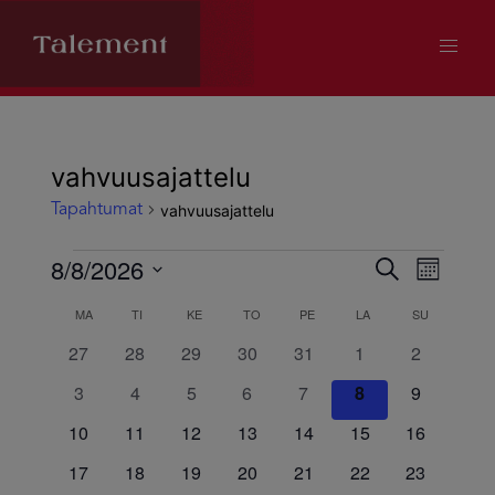
vahvuusajattelu
vahvuusajattelu
Tapahtumat
Tapahtumat
8/8/2026
Tapahtum
Tapa
Etsi
Kuukausi
Valitse
Views
MA
MAANANTAI
TI
TIISTAI
KE
KESKIVIIKKO
TO
TORSTAI
PE
PERJANTAI
LA
LAUANTAI
SU
SUNNUNTA
Kalenteri
Etsi
päivä.
0
0
0
0
0
0
0
27
28
29
30
31
1
2
Navig
/
aja
tapahtumat
tapahtumat
tapahtumat
tapahtumat
tapahtumat
tapahtumat
tapahtuma
0
0
0
0
0
0
0
3
4
5
6
7
8
9
tapahtumat
tapahtumat
tapahtumat
tapahtumat
tapahtumat
tapahtumat
tapahtuma
Tapahtumat
Näkymät
0
0
0
0
0
0
0
10
11
12
13
14
15
16
tapahtumat
tapahtumat
tapahtumat
tapahtumat
tapahtumat
tapahtumat
tapahtumat
0
0
0
0
0
0
0
17
18
19
20
21
22
23
navigoint