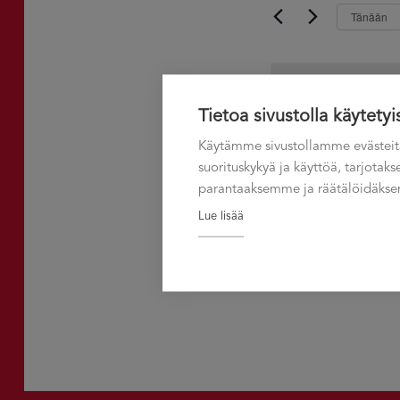
07.08.2026
aja
Tänään
hakusanalla.
Näkymät
navigointi
Tietoa sivustolla käytetyi
Edellinen päivä
Käytämme sivustollamme evästeit
suorituskykyä ja käyttöä, tarjota
parantaaksemme ja räätälöidäksem
Lue lisää