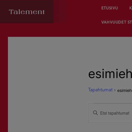
ETUSIVU
K
VAHVUUDET ST
esimie
esimieh
Tapahtumat
Tapahtumat
Tapahtumat
Syötä
hakusana.
for
Etsi
Etsi
Tapahtumat