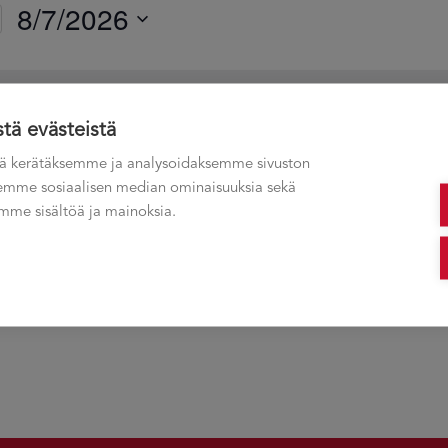
8/7/2026
Valitse
päivä.
Ei tapahtumat ajastettu 07.08.2026. Katso
seuraavat tulevat tapa
Notice
stä evästeistä
ä kerätäksemme ja analysoidaksemme sivuston
ksemme sosiaalisen median ominaisuuksia sekä
me sisältöä ja mainoksia.