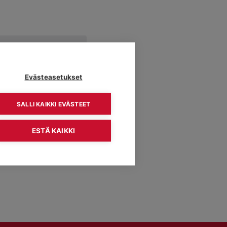
Navigation
.
htumat
Evästeasetukset
Seuraava päivä
SALLI KAIKKI EVÄSTEET
Tilaa kalenteriin
ESTÄ KAIKKI