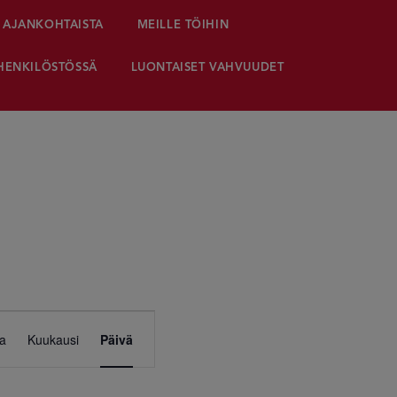
AJANKOHTAISTA
MEILLE TÖIHIN
HENKILÖSTÖSSÄ
LUONTAISET VAHVUUDET
Tapahtuma
ta
Kuukausi
Päivä
Views