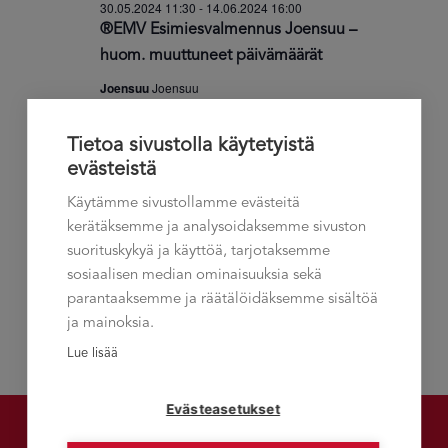
30.05.2024 11:30
-
14.06.2024 16:00
®EMV Esimiesvalmennus Joensuu –
huom. muuttuneet päivämäärät
Joensuu
Joensuu
€2,900.00
Tietoa sivustolla käytetyistä
evästeistä
Edellinen päivä
Seuraava päivä
Käytämme sivustollamme evästeitä
kerätäksemme ja analysoidaksemme sivuston
suorituskykyä ja käyttöä, tarjotaksemme
Tilaa kalenteriin
sosiaalisen median ominaisuuksia sekä
parantaaksemme ja räätälöidäksemme sisältöä
ja mainoksia.
Lue lisää
Evästeasetukset