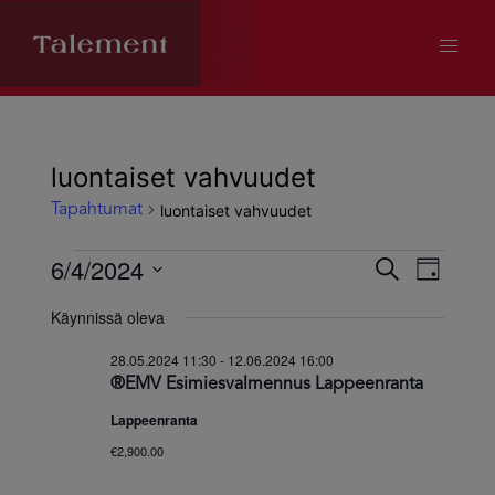
luontaiset vahvuudet
luontaiset vahvuudet
Tapahtumat
Tapahtumat
6/4/2024
Tapahtum
Tapa
Etsi
Päivä
Valitse
Views
for
Käynnissä oleva
Etsi
päivä.
Navig
28.05.2024 11:30
-
12.06.2024 16:00
04.06.2024
aja
®EMV Esimiesvalmennus Lappeenranta
Lappeenranta
Näkymät
€2,900.00
navigoint