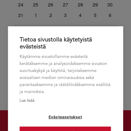
tapahtumat
tapahtumat
tapahtumat
tapahtumat
tapahtumat
tapahtumat
tapahtumat
0
0
0
0
0
0
0
24
25
26
27
28
29
30
tapahtumat
tapahtumat
tapahtumat
tapahtumat
tapahtumat
tapahtumat
tapahtumat
0
0
0
0
0
0
0
31
1
2
3
4
5
6
tapahtumat
tapahtumat
tapahtumat
tapahtumat
tapahtumat
tapahtumat
tapahtuma
Ei tapahtumia tälle päivälle.
Notice
Tietoa sivustolla käytetyistä
evästeistä
heinä
Tämä kuukausi
syys
Käytämme sivustollamme evästeitä
kerätäksemme ja analysoidaksemme sivuston
Tilaa kalenteriin
suorituskykyä ja käyttöä, tarjotaksemme
sosiaalisen median ominaisuuksia sekä
parantaaksemme ja räätälöidäksemme sisältöä
ja mainoksia.
Lue lisää
Evästeasetukset