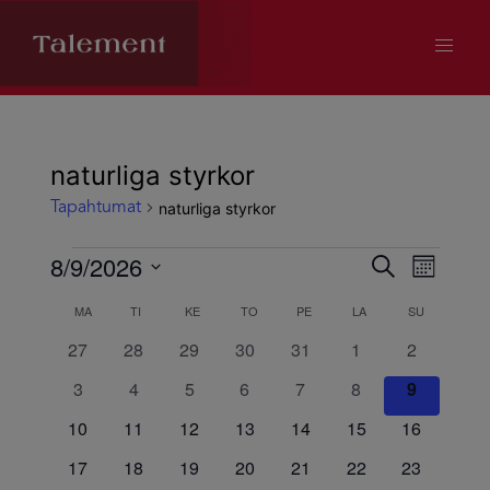
naturliga styrkor
naturliga styrkor
Tapahtumat
Tapahtumat
8/9/2026
Tapahtum
Tapa
Etsi
Kuukausi
Valitse
Views
MA
MAANANTAI
TI
TIISTAI
KE
KESKIVIIKKO
TO
TORSTAI
PE
PERJANTAI
LA
LAUANTAI
SU
SUNNUNTA
Kalenteri
Etsi
päivä.
0
0
0
0
0
0
0
27
28
29
30
31
1
2
Navig
/
aja
tapahtumat
tapahtumat
tapahtumat
tapahtumat
tapahtumat
tapahtumat
tapahtuma
0
0
0
0
0
0
0
3
4
5
6
7
8
9
tapahtumat
tapahtumat
tapahtumat
tapahtumat
tapahtumat
tapahtumat
tapahtum
Tapahtumat
Näkymät
0
0
0
0
0
0
0
10
11
12
13
14
15
16
tapahtumat
tapahtumat
tapahtumat
tapahtumat
tapahtumat
tapahtumat
tapahtumat
0
0
0
0
0
0
0
17
18
19
20
21
22
23
navigoint