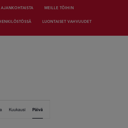
AJANKOHTAISTA
MEILLE TÖIHIN
HENKILÖSTÖSSÄ
LUONTAISET VAHVUUDET
Tapahtuma
ta
Kuukausi
Päivä
Views