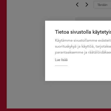
08.08.2026
aja
Tänään
hakusanalla.
Näkymät
navigointi
Tietoa sivustolla käytetyi
Edellinen päivä
Käytämme sivustollamme evästeit
suorituskykyä ja käyttöä, tarjota
parantaaksemme ja räätälöidäksem
Lue lisää