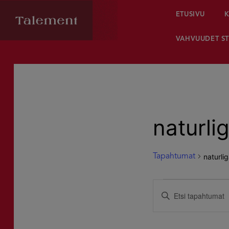
ETUSIVU
K
VAHVUUDET ST
naturli
naturli
Tapahtumat
Tapahtumat
Tapahtumat
Syötä
hakusana.
for
Etsi
Etsi
Tapahtumat