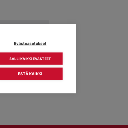
Navigation
.
htumat
Evästeasetukset
Seuraava päivä
SALLI KAIKKI EVÄSTEET
Tilaa kalenteriin
ESTÄ KAIKKI