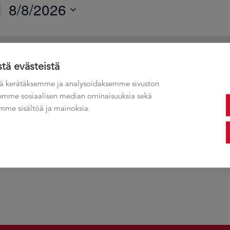
8/8/2026
Valitse
päivä.
Ei tapahtumat ajastettu 08.08.2026. Katso
seuraavat tulevat tapa
Notice
stä evästeistä
ä kerätäksemme ja analysoidaksemme sivuston
ksemme sosiaalisen median ominaisuuksia sekä
me sisältöä ja mainoksia.