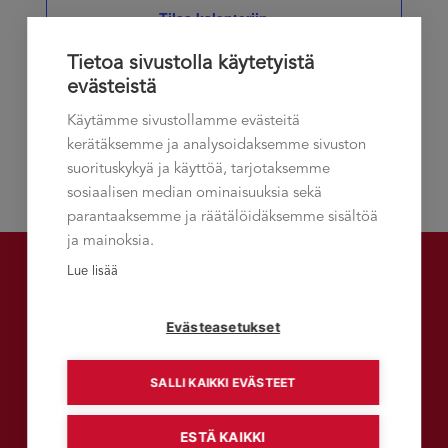
Tilaa kalenteriin
Näkymät
Tietoa sivustolla käytetyistä
navigoint
evästeistä
Käytämme sivustollamme evästeitä
kerätäksemme ja analysoidaksemme sivuston
suorituskykyä ja käyttöä, tarjotaksemme
sosiaalisen median ominaisuuksia sekä
parantaaksemme ja räätälöidäksemme sisältöä
ja mainoksia.
Lue lisää
Talement-asiakaslehti
Evästeasetukset
SALLI KAIKKI EVÄSTEET
LUE TALEMENT-VERKKOLEHTEÄ
ESTÄ KAIKKI