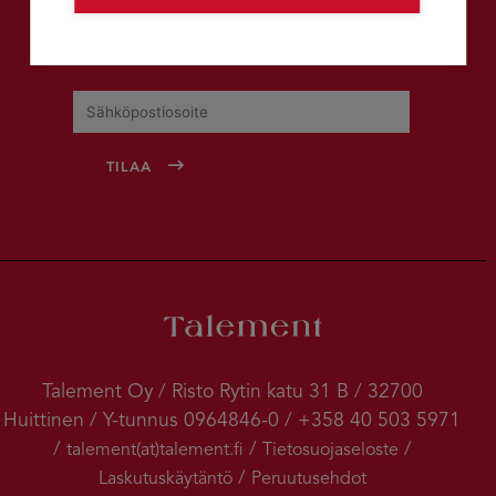
Tilaa uutiskirje
Talement Oy / Risto Rytin katu 31 B / 32700
Huittinen / Y-tunnus 0964846-0 / +358 40 503 5971
/
/
/
talement(at)talement.fi
Tietosuojaseloste
/
Laskutuskäytäntö
Peruutusehdot