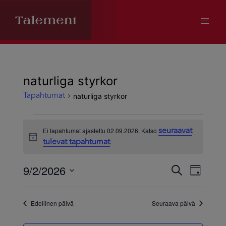
naturliga styrkor
naturliga styrkor
Tapahtumat
Tapahtumat
Ei tapahtumat ajastettu 02.09.2026. Katso
seuraavat
Notice
.
tulevat tapahtumat
for
9/2/2026
02.09.2026
Tapahtum
Tapa
Etsi
Päivä
Valitse
Views
Etsi
päivä.
Edellinen päivä
Seuraava päivä
Navig
aja