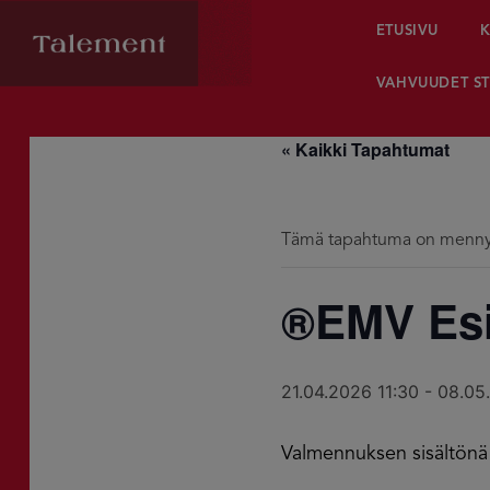
ETUSIVU
K
VAHVUUDET ST
« Kaikki Tapahtumat
Tämä tapahtuma on menny
®EMV Esi
21.04.2026 11:30
-
08.05
Valmennuksen sisältön