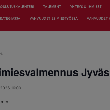
OULUTUSKALENTERI
TALEMENT
YHTEYS & IHMISET
RATEGIASSA
VAHVUUDET ESIMIESTYÖSSÄ
VAHVUUDET 
t.
miesvalmennus Jyväs
.2026 16:00
ä mm.: