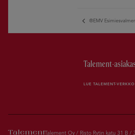
®EMV Esimiesvalmen
Talement-asiakas
LUE TALEMENT-VERKK
Talement Oy / Risto Rytin katu 31 B 