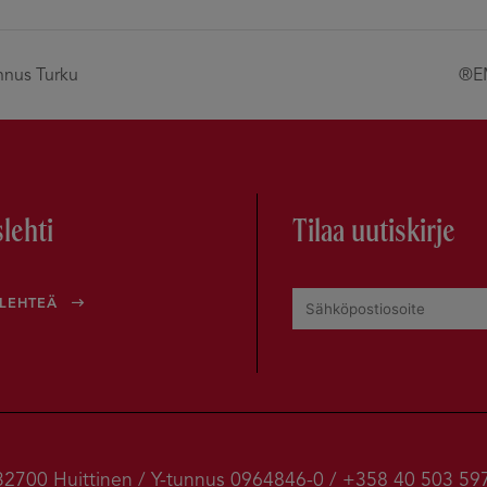
nus Turku
®E
lehti
Tilaa uutiskirje
OLEHTEÄ
/ 32700 Huittinen / Y-tunnus 0964846-0 / +358 40 503 59