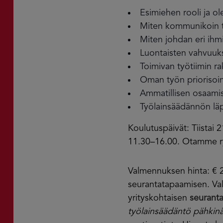
Esimiehen rooli ja ole
Miten kommunikoin te
Miten johdan eri ihmis
Luontaisten vahvuuk
Toimivan työtiimin r
Oman työn priorisoint
Ammatillisen osaamis
Työlainsäädännön läp
Koulutuspäivät: Tiistai 21
11.30–16.00. Otamme ry
Valmennuksen hinta: € 2 
seurantatapaamisen. Va
yrityskohtaisen
seurant
työlainsäädäntö pähkin