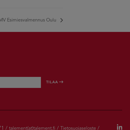
MV Esimiesvalmennus Oulu
71 /
/
/
talement(at)talement.fi
Tietosuojaseloste