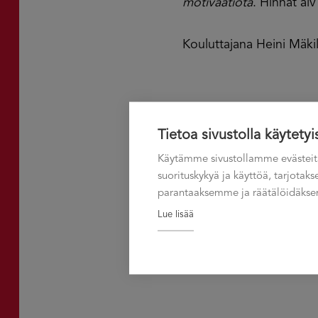
motivaatiota
. Hinnat alv
Kouluttajana Heini Mäki
Lisää kalenteriin
Tietoa sivustolla käytetyi
Käytämme sivustollamme evästeit
suorituskykyä ja käyttöä, tarjota
parantaaksemme ja räätälöidäksem
Lue lisää