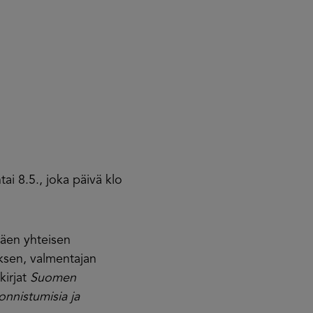
ntai 8.5., joka päivä klo
täen yhteisen
ksen, valmentajan
kirjat
Suomen
onnistumisia ja