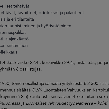
elliset tehtävät
htävät, tavoitteet, odotukset ja palautteet
iä ja eri tilanteita
sien tunnistaminen ja hyödyntäminen
akennuspalikat
i ja ajankäyttö
en siirtäminen
ileikkaus
.4.,keskiviikko 22.4., keskiviikko 29.4., tiistai 5.5., perja
hmään 6 osallistujaa.
950, toinen osallistuja samasta yrityksestä € 2 300 sisäl
lmennus sisältää ®LVK Luontaisten Vahvuuksien Kartoitu
akäynnin
(à 2 h) koulutusta seuraavien 4 kk:n aikana sekä 
änkuoressa
ja
Luontaiset vahvuudet työelämässä – kohti 