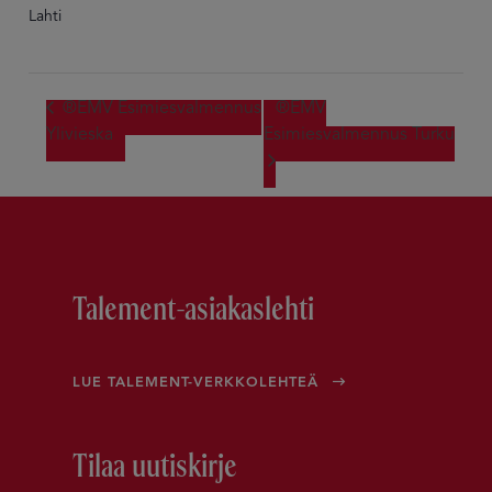
Lahti
®EMV Esimiesvalmennus
®EMV
Ylivieska
Esimiesvalmennus Turku
Talement-asiakaslehti
LUE TALEMENT-VERKKOLEHTEÄ
Tilaa uutiskirje