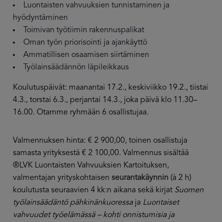
Luontaisten vahvuuksien tunnistaminen ja
hyödyntäminen
Toimivan työtiimin rakennuspalikat
Oman työn priorisointi ja ajankäyttö
Ammatillisen osaamisen siirtäminen
Työlainsäädännön läpileikkaus
Koulutuspäivät:
maanantai 17.2., keskiviikko 19.2., tiistai
4.3., torstai 6.3., perjantai 14.3
., joka päivä klo 11.30–
16.00. Otamme ryhmään 6 osallistujaa.
Valmennuksen hinta: € 2 900,00, toinen osallistuja
samasta yrityksestä € 2 100,00. Valmennus sisältää
®LVK Luontaisten Vahvuuksien Kartoituksen,
valmentajan yrityskohtaisen
seurantakäynnin
(à 2 h)
koulutusta seuraavien 4 kk:n aikana sekä kirjat
Suomen
työlainsäädäntö pähkinänkuoressa
ja
Luontaiset
vahvuudet työelämässä – kohti onnistumisia ja