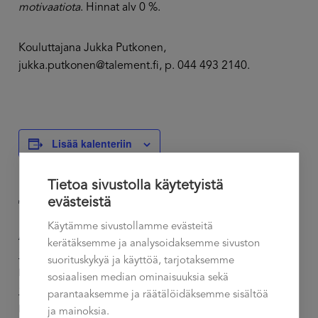
motivaatiota
. Hinnat alv 0 %.
Kouluttajana Jukka Putkonen,
jukka.putkonen@talement.fi, p. 044 493 2140.
Lisää kalenteriin
Tietoa sivustolla käytetyistä
evästeistä
TIEDOT
JÄRJESTÄJÄ
Käytämme sivustollamme evästeitä
Talement Oy
Alkaa:
kerätäksemme ja analysoidaksemme sivuston
Sähköposti
17.02.2025 11:30
suorituskykyä ja käyttöä, tarjotaksemme
talement@talement.fi
Loppuu:
sosiaalisen median ominaisuuksia sekä
14.03.2025 16:00
parantaaksemme ja räätälöidäksemme sisältöä
Hinta:
ja mainoksia.