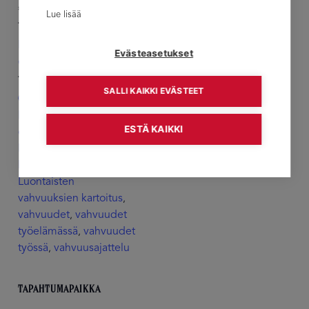
€2,900.00
Lue lisää
Tapahtumaluokat:
EMV
Vahvuudet
,
Evästeasetukset
esimiestyössä
Tapahtuma tagia:
SALLI KAIKKI EVÄSTEET
®EMV
Esihenkilötyö
,
,
Esihenkilövalmennus
,
ESTÄ KAIKKI
esimiestyö
,
Esimiesvalmennus
,
luontaiset vahvuudet
,
Luontaisten
vahvuuksien kartoitus
,
vahvuudet
vahvuudet
,
työelämässä
vahvuudet
,
työssä
vahvuusajattelu
,
TAPAHTUMAPAIKKA