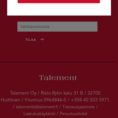
Tilaa uutiskirje
Talement Oy / Risto Rytin katu 31 B / 32700
Huittinen / Y-tunnus 0964846-0 / +358 40 503 5971
/
/
/
talement(at)talement.fi
Tietosuojaseloste
/
Laskutuskäytäntö
Peruutusehdot