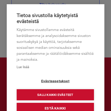
Tilaa kalenteriin
Näkymät
Tietoa sivustolla käytetyistä
navigoint
evästeistä
Käytämme sivustollamme evästeitä
kerätäksemme ja analysoidaksemme sivuston
suorituskykyä ja käyttöä, tarjotaksemme
sosiaalisen median ominaisuuksia sekä
parantaaksemme ja räätälöidäksemme sisältöä
ja mainoksia.
Lue lisää
Talement-asiakaslehti
Evästeasetukset
SALLI KAIKKI EVÄSTEET
LUE TALEMENT-VERKKOLEHTEÄ
ESTÄ KAIKKI