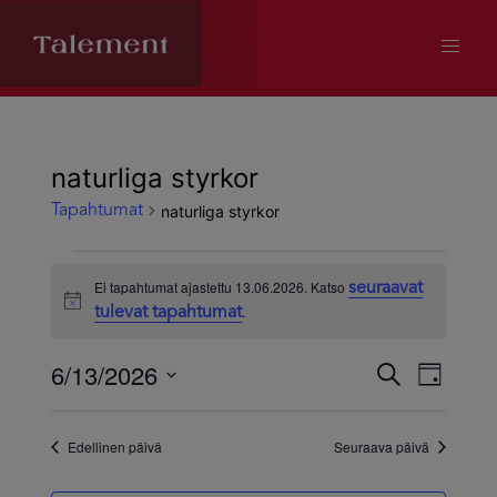
naturliga styrkor
naturliga styrkor
Tapahtumat
Tapahtumat
Ei tapahtumat ajastettu 13.06.2026. Katso
seuraavat
Notice
.
tulevat tapahtumat
for
6/13/2026
13.06.2026
Tapahtum
Tapa
Etsi
Päivä
Valitse
Views
Etsi
päivä.
Edellinen päivä
Seuraava päivä
Navig
aja