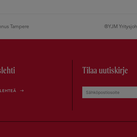
nnus Tampere
®YJM Yritysjoh
lehti
Tilaa uutiskirje
OLEHTEÄ