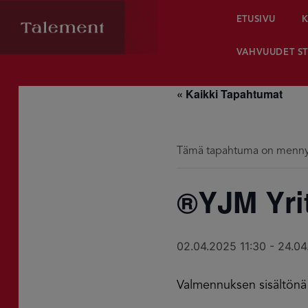
ETUSIVU
K
VAHVUUDET ST
« Kaikki Tapahtumat
Tämä tapahtuma on menny
®YJM Yrit
02.04.2025 11:30
-
24.04
Valmennuksen sisältön