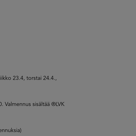
iikko 23.4, torstai 24.4.,
00. Valmennus sisältää ®LVK
mennuksia)