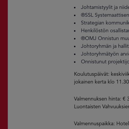
Johtamistyylit ja nii
®SSL Systemaattisen 
Strategian kommuniko
Henkilöstön osallist
®OMJ Onnistun muut
Johtoryhmän ja hallit
Johtoryhmätyön arvi
Onnistunut projekti
Koulutuspäivät: keskiviikk
jokainen kerta klo 11.3
Valmennuksen hinta: € 3
Luontaisten Vahvuuksien
Valmennuspaikka: Hotelli