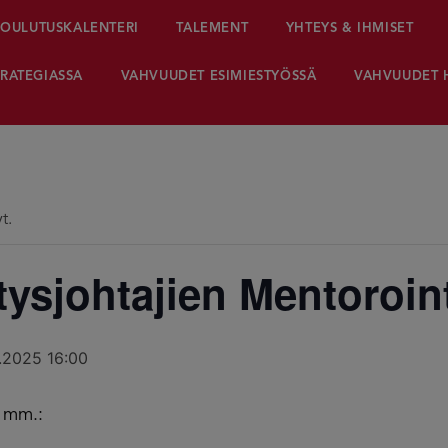
OULUTUSKALENTERI
TALEMENT
YHTEYS & IHMISET
RATEGIASSA
VAHVUUDET ESIMIESTYÖSSÄ
VAHVUUDET 
t.
ysjohtajien Mentoroin
.2025 16:00
ä mm.: