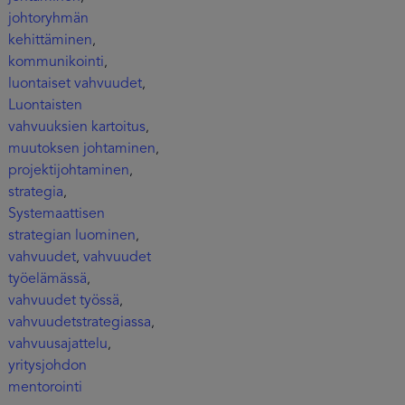
johtoryhmän
kehittäminen
,
kommunikointi
,
luontaiset vahvuudet
,
Luontaisten
vahvuuksien kartoitus
,
muutoksen johtaminen
,
projektijohtaminen
,
strategia
,
Systemaattisen
strategian luominen
,
vahvuudet
vahvuudet
,
työelämässä
,
vahvuudet työssä
,
vahvuudetstrategiassa
,
vahvuusajattelu
,
yritysjohdon
mentorointi