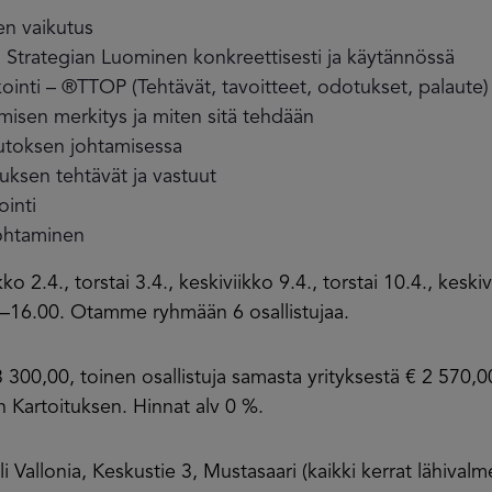
den vaikutus
Strategian Luominen konkreettisesti ja käytännössä
inti – ®TTOP (Tehtävät, tavoitteet, odotukset, palaute)
amisen merkitys ja miten sitä tehdään
oksen johtamisessa
uksen tehtävät ja vastuut
ointi
johtaminen
o 2.4., torstai 3.4., keskiviikko 9.4., torstai 10.4., keskiv
0–16.00. Otamme ryhmään 6 osallistujaa.
 300,00, toinen osallistuja samasta yrityksestä € 2 570,
 Kartoituksen. Hinnat alv 0 %.
 Vallonia, Keskustie 3, Mustasaari (kaikki kerrat lähival