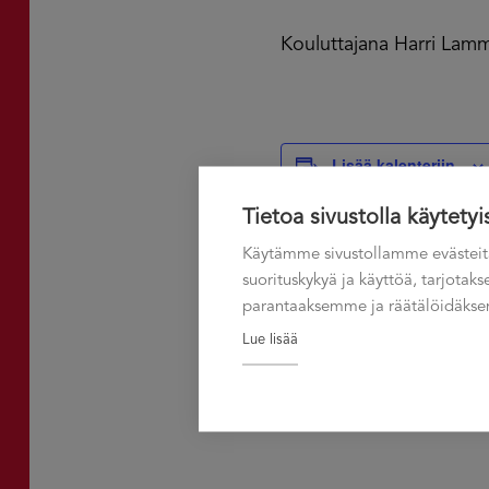
Kouluttajana Harri Lamm
Lisää kalenteriin
Tietoa sivustolla käytetyi
Käytämme sivustollamme evästeit
suorituskykyä ja käyttöä, tarjota
parantaaksemme ja räätälöidäksem
Lue lisää